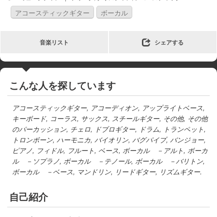
アコースティックギター
ボーカル
音楽リスト
シェアする
こんな人を探しています
アコースティックギター
,
アコーディオン
,
アップライトベース
,
キーボード
,
コーラス
,
サックス
,
スチールギター
,
その他
,
その他
のパーカッション
,
チェロ
,
ドブロギター
,
ドラム
,
トランペット
,
トロンボーン
,
ハーモニカ
,
バイオリン
,
バグパイプ
,
バンジョー
,
ピアノ
,
フィドル
,
フルート
,
ベース
,
ボーカル －アルト
,
ボーカ
ル －ソプラノ
,
ボーカル －テノール
,
ボーカル －バリトン
,
ボーカル －ベース
,
マンドリン
,
リードギター
,
リズムギター
.
自己紹介