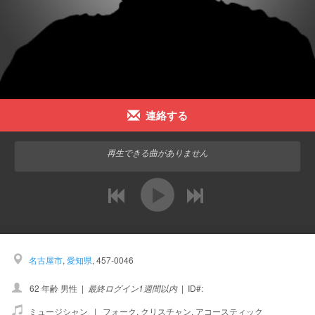
連絡する
再生できる曲がありません
前
次
名古屋市
,
愛知県
, 457-0046
62 年齢 男性
|
最終ログイン1週間以内
|
ID#:
ミュージシャン |
フォーク
,
クリスチャン
,
アコースティック